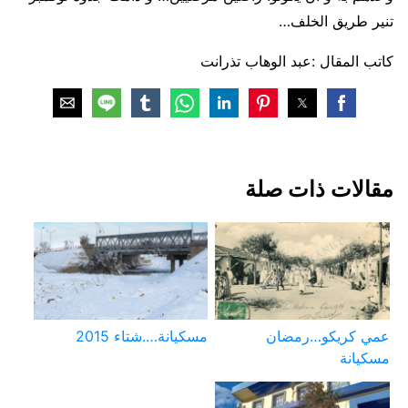
تنير طريق الخلف…
كاتب المقال :عبد الوهاب تذرانت
مقالات ذات صلة
عمي كريكو…رمضان
مسكيانة….شتاء 2015
مسكيانة