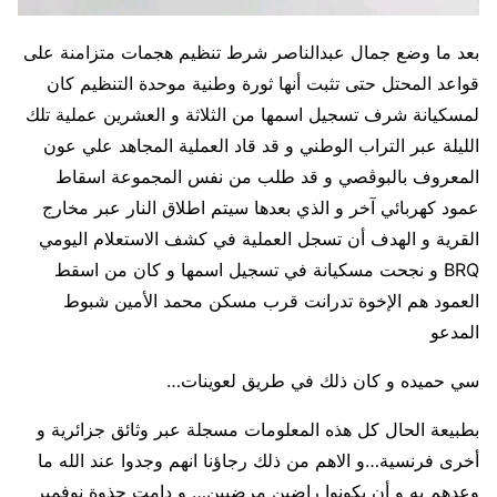
بعد ما وضع جمال عبدالناصر شرط تنظيم هجمات متزامنة على
قواعد المحتل حتى تثبت أنها ثورة وطنية موحدة التنظيم كان
لمسكيانة شرف تسجيل اسمها من الثلاثة و العشرين عملية تلك
الليلة عبر التراب الوطني و قد قاد العملية المجاهد علي عون
المعروف بالبوڨصي و قد طلب من نفس المجموعة اسقاط
عمود كهربائي آخر و الذي بعدها سيتم اطلاق النار عبر مخارج
القرية و الهدف أن تسجل العملية في كشف الاستعلام اليومي
BRQ و نجحت مسكيانة في تسجيل اسمها و كان من اسقط
العمود هم الإخوة تدرانت قرب مسكن محمد الأمين شبوط
المدعو
سي حميده و كان ذلك في طريق لعوينات…
بطبيعة الحال كل هذه المعلومات مسجلة عبر وثائق جزائرية و
أخرى فرنسية…و الاهم من ذلك رجاؤنا انهم وجدوا عند الله ما
وعدهم به و أن يكونوا راضين مرضيين… و دامت جذوة نوفمبر