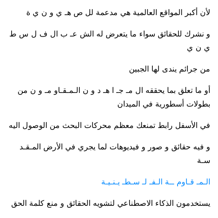
لأن أكبر المواقع العالمية هي مدعمة لل ص هـ ي و ن ي ة
و نشرك للحقائق سواء ما يتعرض له الش عـ ب ال ف ل س ط
ي ن ي
من جرائم يندى لها الجبين
أو ما تعلق بما يحققه ال مـ جـ ا هـ د و ن الـمـقـاو مـ و ن من
بطولات أسطورية في الميدان
في الأسفل رابط تمنعك معظم محركات البحث من الوصول اليه
و فيه حقائق و صور و فيديوهات لما يجري في الأرض المـقـد
سـة
الـمـ قـاوم ــة الـفـ لـ سـطـ يـنـيـة
يستخدمون الذكاء الاصطناعي لتشويه الحقائق و منع كلمة الحق