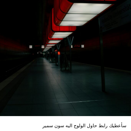
سأعطيك رابط حاول الولوج اليه سون سمير