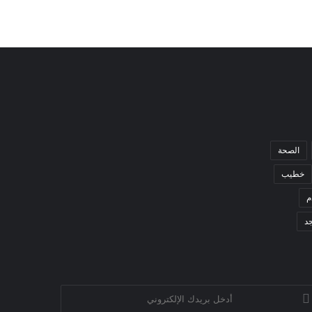
الصحة
خطيب
م
د
خل
يدك