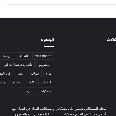
الات
الوسوم
visa france
الثقافة
الرياضة
المغنزيوم
تأشيرة فرنسا الجزائر
دواء
سياحة
شعر
كرة القد
كرة اليد
لاتفيا
مجتمع
مسج
مسكيانة
هجرة
أد
مجلة المسكاني تضمن لكل مسكاني و مسكانية البقاء في اتصال مع
بر
أجمل مدينة في العالم مسكيانــــــــــــــة.الموقع يرحب بالجميع و