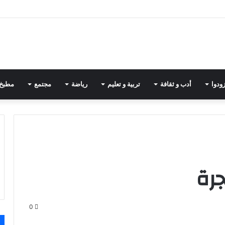
ودوا
أدب و ثقافة
تربية و تعليم
رياضة
مجتمع
مطبخ
رة
0