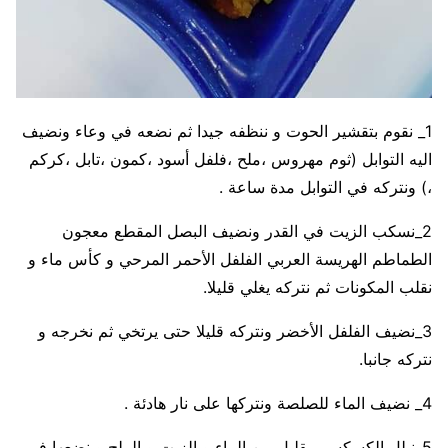
1_ نقوم بتقشير الحوت و ننظفه جيدا ثم نضعه في وعاء ونضيف
اليه التوابل (ثوم مهروس ،ملح ،فلفل أسود ،كمون ،تابل ،كركم
،) ونتركه في التوابل مدة ساعة .
2_نسكب الزيت في القدر ونضيف البصل المقطع معجون
الطماطم الهريسة العربي الفلفل الأحمر المرحي و كأس ماء و
نقلب المكونات ثم نتركه يغلي قليلا.
3_نضيف الفلفل الأخضر ونتركه قليلا حتى يرتخي ثم نخرجه و
نتركه جانبا.
4_ نضيف الماء للصلصة ونتركها على نار هادئة .
5_نبلل الكسكسي بقليل من الماء و الزيت و الملح و نضعها في