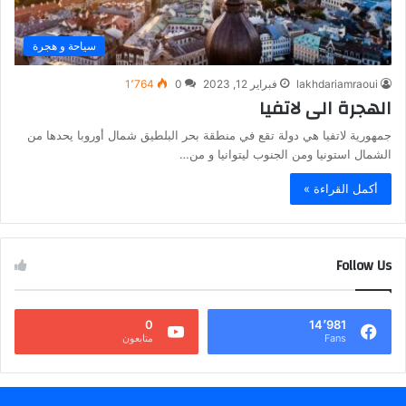
سياحة و هجرة
lakhdariamraoui
فبراير 12, 2023
0
1٬764
الهجرة الى لاتفيا
جمهورية لاتفيا هي دولة تقع في منطقة بحر البلطيق شمال أوروبا يحدها من
الشمال استونيا ومن الجنوب ليتوانيا و من…
أكمل القراءة »
Follow Us
0
14٬981
Fans
متابعون