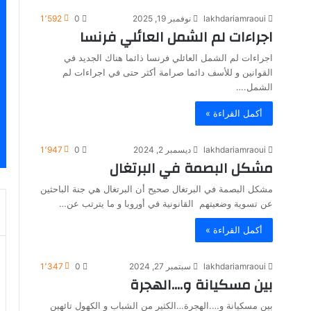
lakhdariamraoui
نوفمبر 19, 2025
0
1٬592
اجراءات لم الشمل العائلي فرنسا
اجراءات لم الشمل العائلي فرنسا ذائما هناك الجديد في
القوانين و للأسف دائما صرامة أكثر حتى في اجراءات لم
الشمل.…
أكمل القراءة »
lakhdariamraoui
ديسمبر 2, 2024
0
1٬947
مشكل البصمة في البرتغال
مشكل البصمة في البرتغال صحيح أن البرتغال هي جنة الباحثين
عن تسوية وضعيتهم القانونية في أوروبا و ما يترتب عن…
أكمل القراءة »
lakhdariamraoui
سبتمبر 27, 2024
0
1٬347
بين مسكيانة و….الهجرة
بين مسكيانة و….الهجرة…الكثير من الشباب و الكهول تائهين