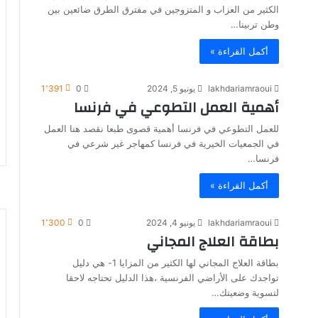
الكثير من العزاب و المتزوجين في مفترق الطرق ضائعين بين
وطن تربينا…
أكمل القراءة »
lakhdariamraoui
يونيو 5, 2024
0
1٬391
أهمية العمل التطوعي في فرنسا
للعمل التطوعي في فرنسا أهمية قصوى طبعا نقصد هنا العمل
في الجمعيات الخيرية في فرنسا كمهاجر غير شرعي في
فرنسا…
أكمل القراءة »
lakhdariamraoui
يونيو 4, 2024
0
1٬300
بطاقة العلاج المجاني
بطاقة العلاج المجاني لها الكثير من المزايا 1- هي دليل
تواجدك على الأراضي الفرنسية ،هذا الدليل تحتاجه لاحقا
لتسوية وضعيتك…