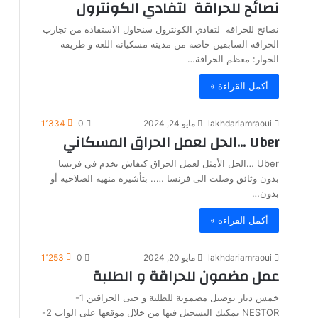
نصائح للحراقة لتفادي الكونترول
نصائح للحراقة لتفادي الكونترول سنحاول الاستفادة من تجارب
الحراقة السابقين خاصة من مدينة مسكيانة اللغة و طريقة
الحوار: معظم الحراقة…
أكمل القراءة »
lakhdariamraoui
مايو 24, 2024
0
1٬334
Uber …الحل لعمل الحراق المسكاني
Uber …الحل الأمثل لعمل الحراق كيفاش تخدم في فرنسا
بدون وثائق وصلت الى فرنسا ….. بتأشيرة منهية الصلاحية أو
بدون…
أكمل القراءة »
lakhdariamraoui
مايو 20, 2024
0
1٬253
عمل مضمون للحراقة و الطلبة
خمس ديار توصيل مضمونة للطلبة و حتى الحراقين 1-
NESTOR يمكنك التسجيل فيها من خلال موقعها على الواب 2-