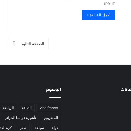
URB-IT…
أكمل القراءة »
الصفحة التالية
الات
الوسوم
visa france
الثقافة
الرياضة
المغنزيوم
تأشيرة فرنسا الجزائر
دواء
سياحة
شعر
كرة القد