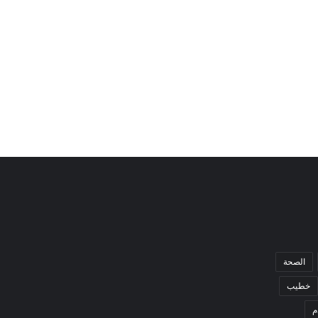
الصحة
خطيب
م